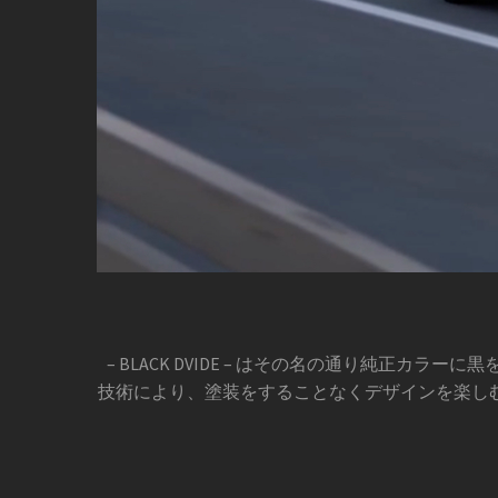
動
画
プ
– BLACK DVIDE – はその名の通り純
レ
技術により、塗装をすることなくデザインを楽し
ー
ヤ
ー