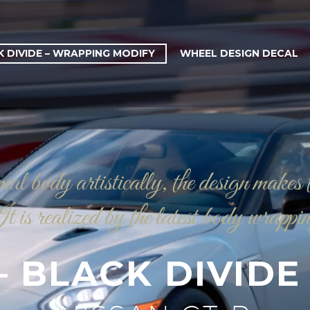
 DIVIDE – WRAPPING MODIFY
WHEEL DESIGN DECAL
l body artistically, the design makes 
 is realized by the latest body wrappi
– BLACK DIVIDE 