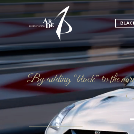
BLACK
By adding “black” to the norma
It