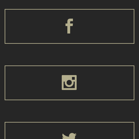





