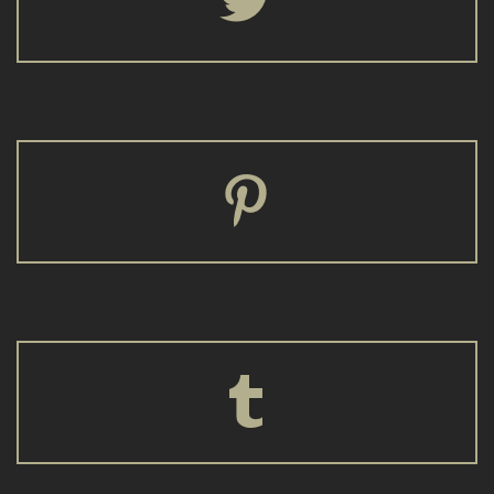



