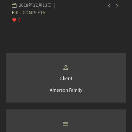


2018年12月13日
FULL COMPLETE
0


Client
Amerson Family

