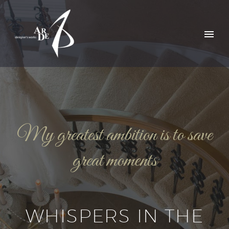
My greatest ambition is to save
great moments
WHISPERS IN THE